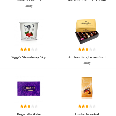
M&M´s Peanuts
Marabou Daim XL cookie
400g
-
Siggi's Strawberry Skyr
Anthon Berg Luxus Gold
-
400g
Bogø Lilla Æske
Lindor Assorted