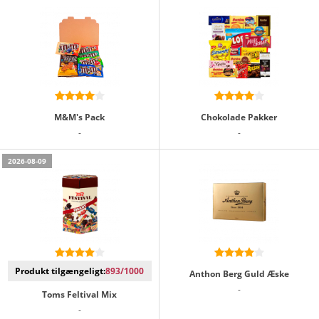
M&M's Pack
Chokolade Pakker
-
-
2026-08-09
Produkt tilgængeligt:
893/1000
Anthon Berg Guld Æske
-
Toms Feltival Mix
-