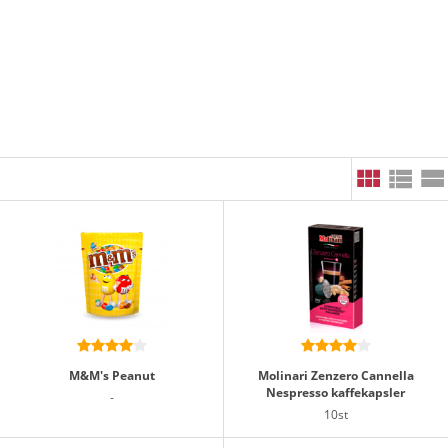
M&M's Peanut
Molinari Zenzero Cannella
Nespresso kaffekapsler
-
10st