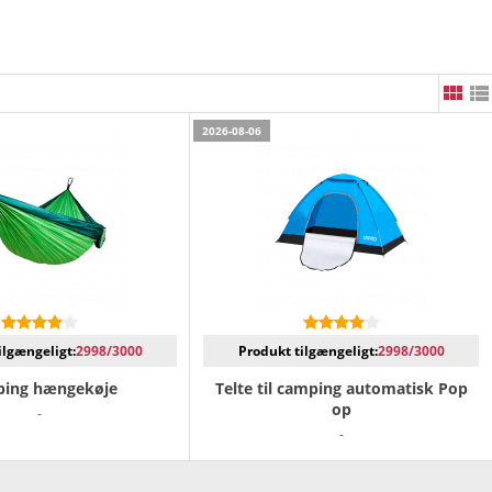
2026-08-06
ilgængeligt:
2998/3000
Produkt tilgængeligt:
2998/3000
ing hængekøje
Telte til camping automatisk Pop
op
-
-