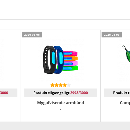
2026-08-06
2026-08-06
/3000
Produkt tilgængeligt:
2998/3000
Produkt t
Mygafvisende armbånd
Camp
-