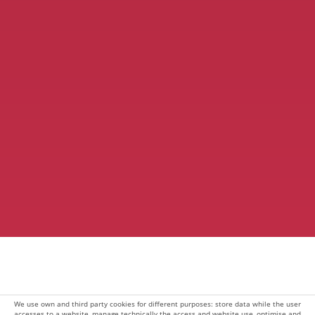
We use own and third party cookies for different purposes: store data while the user
accesses to a website, manage technically the access and website use, optimise and