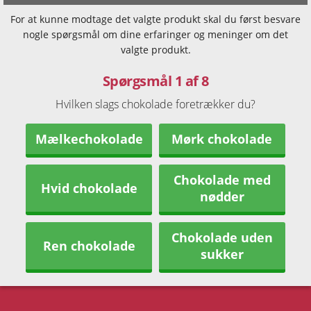
For at kunne modtage det valgte produkt skal du først besvare
nogle spørgsmål om dine erfaringer og meninger om det
valgte produkt.
Spørgsmål 1 af 8
Hvilken slags chokolade foretrækker du?
Mælkechokolade
Mørk chokolade
Chokolade med
Hvid chokolade
nødder
Chokolade uden
Ren chokolade
sukker