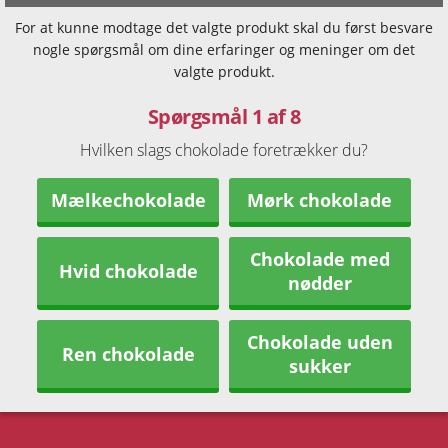
For at kunne modtage det valgte produkt skal du først besvare
nogle spørgsmål om dine erfaringer og meninger om det
valgte produkt.
Spørgsmål 1 af 8
Hvilken slags chokolade foretrækker du?
Mælkechokolade
Mørk chokolade
Chokolade med
Hvid chokolade
nødder
Chokolade uden
Ren chokolade
sukker