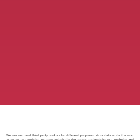
We use own and third party cookies for different purposes: store data while the user
accesses to a website, manage technically the access and website use, optimise and