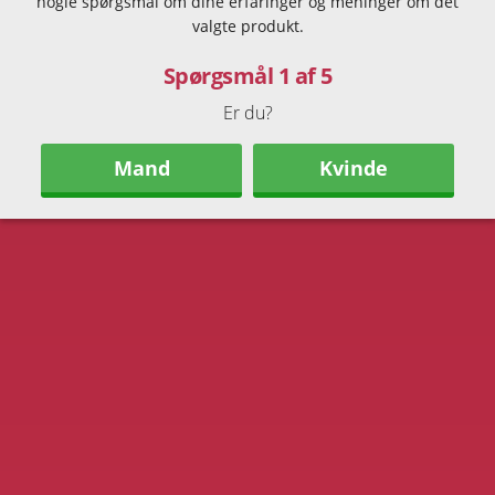
nogle spørgsmål om dine erfaringer og meninger om det
valgte produkt.
Spørgsmål 1 af 5
Er du?
Mand
Kvinde