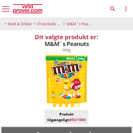
Mad & Drikke
Chokolade og desserter
M&M´s Peanuts
Dit valgte produkt er:
M&M´s Peanuts
400g
Produkt
tilgængeligt:
893/1000