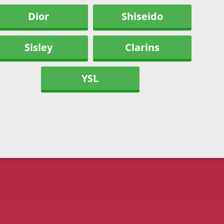
Dior
Shiseido
Sisley
Clarins
YSL