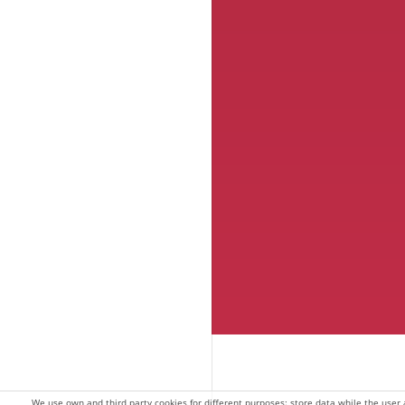
We use own and third party cookies for different purposes: store data while the use